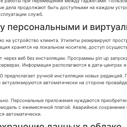
 работы при перемещении между гаджетами. Пользова
ные дела продолжают быть доступными на каждом устр
ксплуатации служб.
ду персональными и виртуа
 на устройство клиента. Утилиты резервируют простр
ция хранятся на локальном носителе, доступ осущест
через веб без инсталляции. Программы pin up запуск
серверах. Информация располагаются в дата-центрах и
О предполагает ручной инсталляции новых редакций. 
 актуализируются автоматически на стороне провайде
ьно. Персональные приложения нуждаются приобретени
модель с ежемесячной платой. Аварийное сохранение 
ся автоматически.
охранение данных в облаке