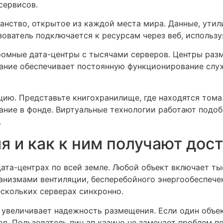
сервисов.
анство, открытое из каждой места мира. Данные, утил
зователь подключается к ресурсам через веб, использу
ромные дата-центры с тысячами серверов. Центры раз
ание обеспечивает постоянную функционирование слу
цию. Представьте книгохранилище, где находятся тома
ание в фонде. Виртуальные технологии работают подоб
.
я и как к ним получают дос
та-центрах по всей земле. Любой объект включает ты
анизмами вентиляции, бесперебойного энергообеспече
скольких серверах синхронно.
увеличивает надежность размещения. Если один объек
я. Пользователь пин ап казино не замечает проблем 