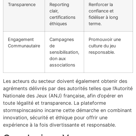
Transparence
Reporting
Renforcer la
clair,
confiance et
certifications
fidéliser à long
éthiques
terme.
Engagement
Campagnes
Promouvoir une
Communautaire
de
culture du jeu
sensibilisation,
responsable.
don aux
associations
Les acteurs du secteur doivent également obtenir des
agréments délivrés par des autorités telles que l’Autorité
Nationale des Jeux (ANJ) française, afin d’opérer en
toute légalité et transparence. La plateforme
stormspinscasino incarne cette démarche en combinant
innovation, sécurité et éthique pour offrir une
expérience à la fois divertissante et responsable.