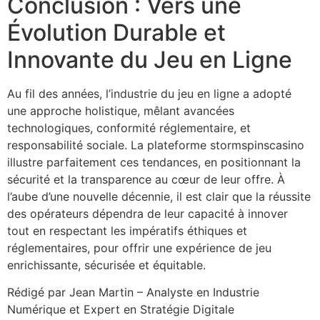
Conclusion : Vers une
Évolution Durable et
Innovante du Jeu en Ligne
Au fil des années, l’industrie du jeu en ligne a adopté
une approche holistique, mêlant avancées
technologiques, conformité réglementaire, et
responsabilité sociale. La plateforme stormspinscasino
illustre parfaitement ces tendances, en positionnant la
sécurité et la transparence au cœur de leur offre. À
l’aube d’une nouvelle décennie, il est clair que la réussite
des opérateurs dépendra de leur capacité à innover
tout en respectant les impératifs éthiques et
réglementaires, pour offrir une expérience de jeu
enrichissante, sécurisée et équitable.
Rédigé par Jean Martin – Analyste en Industrie
Numérique et Expert en Stratégie Digitale