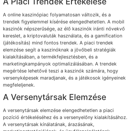
A Piaci Trendek Értékelése
A online kaszinópiac folyamatosan változik, és a
trendek figyelemmel kísérése elengedhetetlen. A mobil
kaszinók népszerűsége, az élő kaszinók iránti növekvő
kereslet, a kriptovaluták használata, és a gamification
(játékosítás) mind fontos trendek. A piaci trendek
elemzése segít a kaszinóknak a jövőbeli stratégiák
kialakításában, a termékfejlesztésben, és a
marketingkampányok optimalizálásában. A trendek
megértése lehetővé teszi a kaszinók számára, hogy
versenyképesek maradjanak, és a játékosok igényeinek
megfeleljenek.
A Versenytársak Elemzése
A versenytársak elemzése elengedhetetlen a piaci
pozíció értékeléséhez és a versenyelőny kialakításához.
A versenytársak kínálatának, árazásának,