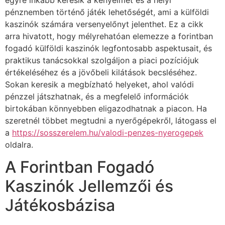
pénznemben történő játék lehetőségét, ami a külföldi
kaszinók számára versenyelőnyt jelenthet. Ez a cikk
arra hivatott, hogy mélyrehatóan elemezze a forintban
fogadó külföldi kaszinók legfontosabb aspektusait, és
praktikus tanácsokkal szolgáljon a piaci pozíciójuk
értékeléséhez és a jövőbeli kilátások becsléséhez.
Sokan keresik a megbízható helyeket, ahol valódi
pénzzel játszhatnak, és a megfelelő információk
birtokában könnyebben eligazodhatnak a piacon. Ha
szeretnél többet megtudni a nyerőgépekről, látogass el
a
https://sosszerelem.hu/valodi-penzes-nyerogepek
oldalra.
A Forintban Fogadó
Kaszinók Jellemzői és
Játékosbázisa