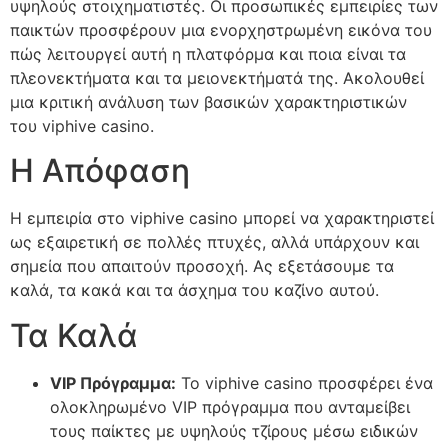
υψηλούς στοιχηματιστές. Οι προσωπικές εμπειρίες των
παικτών προσφέρουν μια ενορχηστρωμένη εικόνα του
πώς λειτουργεί αυτή η πλατφόρμα και ποια είναι τα
πλεονεκτήματα και τα μειονεκτήματά της. Ακολουθεί
μια κριτική ανάλυση των βασικών χαρακτηριστικών
του viphive casino.
Η Απόφαση
Η εμπειρία στο viphive casino μπορεί να χαρακτηριστεί
ως εξαιρετική σε πολλές πτυχές, αλλά υπάρχουν και
σημεία που απαιτούν προσοχή. Ας εξετάσουμε τα
καλά, τα κακά και τα άσχημα του καζίνο αυτού.
Τα Καλά
VIP Πρόγραμμα:
Το viphive casino προσφέρει ένα
ολοκληρωμένο VIP πρόγραμμα που ανταμείβει
τους παίκτες με υψηλούς τζίρους μέσω ειδικών