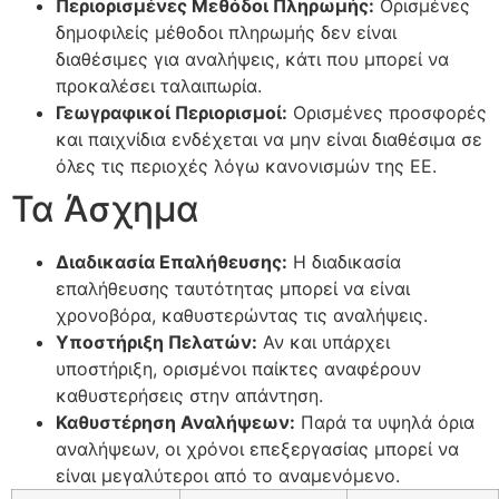
Περιορισμένες Μεθόδοι Πληρωμής:
Ορισμένες
δημοφιλείς μέθοδοι πληρωμής δεν είναι
διαθέσιμες για αναλήψεις, κάτι που μπορεί να
προκαλέσει ταλαιπωρία.
Γεωγραφικοί Περιορισμοί:
Ορισμένες προσφορές
και παιχνίδια ενδέχεται να μην είναι διαθέσιμα σε
όλες τις περιοχές λόγω κανονισμών της ΕΕ.
Τα Άσχημα
Διαδικασία Επαλήθευσης:
Η διαδικασία
επαλήθευσης ταυτότητας μπορεί να είναι
χρονοβόρα, καθυστερώντας τις αναλήψεις.
Υποστήριξη Πελατών:
Αν και υπάρχει
υποστήριξη, ορισμένοι παίκτες αναφέρουν
καθυστερήσεις στην απάντηση.
Καθυστέρηση Αναλήψεων:
Παρά τα υψηλά όρια
αναλήψεων, οι χρόνοι επεξεργασίας μπορεί να
είναι μεγαλύτεροι από το αναμενόμενο.