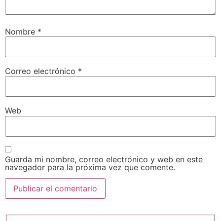
Nombre
*
Correo electrónico
*
Web
Guarda mi nombre, correo electrónico y web en este
navegador para la próxima vez que comente.