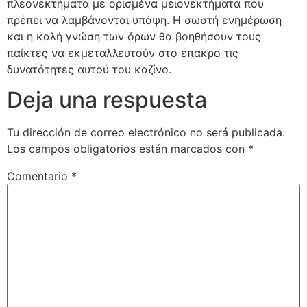
πλεονεκτήματα με ορισμένα μειονεκτήματα που
πρέπει να λαμβάνονται υπόψη. Η σωστή ενημέρωση
και η καλή γνώση των όρων θα βοηθήσουν τους
παίκτες να εκμεταλλευτούν στο έπακρο τις
δυνατότητες αυτού του καζίνο.
Deja una respuesta
Tu dirección de correo electrónico no será publicada.
Los campos obligatorios están marcados con
*
Comentario
*