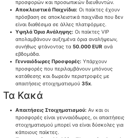
προσφορών και προσωπικών διευθυντών.
Αποκλειστικά Παιχνίδια:
Οι παίκτες έχουν
πρόσβαση σε αποκλειστικά παιχνίδια που δεν
είναι διαθέσιμα σε άλλες πλατφόρμες.
Υψηλά Όρια Ανάληψης:
Οι παίκτες VIP
απολαμβάνουν αυξημένα όρια αναλήψεων,
συνήθως φτάνοντας τα
50.000 EUR
ανά
εβδομάδα.
Γενναιόδωρες Προσφορές:
Υπάρχουν
προσφορές που περιλαμβάνουν μπόνους
κατάθεσης και δωρεάν περιστροφές με
απαιτήσεις στοιχηματισμού
35x
.
Τα Κακά
Απαιτήσεις Στοιχηματισμού:
Αν και οι
προσφορές είναι γενναιόδωρες, οι απαιτήσεις
στοιχηματισμού μπορεί να είναι δύσκολες για
κάποιους παίκτες.