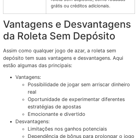
grátis ou créditos adicionais.
Vantagens e Desvantagens
da Roleta Sem Depósito
Assim como qualquer jogo de azar, a roleta sem
depósito tem suas vantagens e desvantagens. Aqui
estão algumas das principais:
Vantagens:
Possibilidade de jogar sem arriscar dinheiro
real
Oportunidade de experimentar diferentes
estratégias de apostas
Emocionante e divertido
Desvantagens:
Limitações nos ganhos potenciais
Dependência de bônus para prolongar o jogo