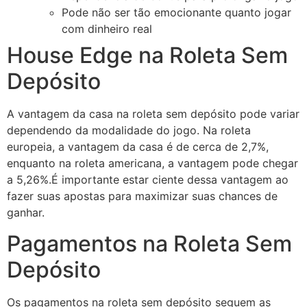
Pode não ser tão emocionante quanto jogar
com dinheiro real
House Edge na Roleta Sem
Depósito
A vantagem da casa na roleta sem depósito pode variar
dependendo da modalidade do jogo. Na roleta
europeia, a vantagem da casa é de cerca de 2,7%,
enquanto na roleta americana, a vantagem pode chegar
a 5,26%.É importante estar ciente dessa vantagem ao
fazer suas apostas para maximizar suas chances de
ganhar.
Pagamentos na Roleta Sem
Depósito
Os pagamentos na roleta sem depósito seguem as