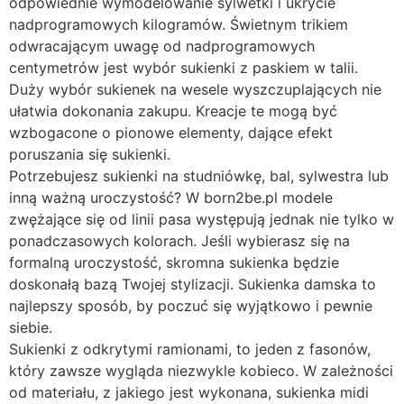
odpowiednie wymodelowanie sylwetki i ukrycie
nadprogramowych kilogramów. Świetnym trikiem
odwracającym uwagę od nadprogramowych
centymetrów jest wybór sukienki z paskiem w talii.
Duży wybór sukienek na wesele wyszczuplających nie
ułatwia dokonania zakupu. Kreacje te mogą być
wzbogacone o pionowe elementy, dające efekt
poruszania się sukienki.
Potrzebujesz sukienki na studniówkę, bal, sylwestra lub
inną ważną uroczystość? W born2be.pl modele
zwężające się od linii pasa występują jednak nie tylko w
ponadczasowych kolorach. Jeśli wybierasz się na
formalną uroczystość, skromna sukienka będzie
doskonałą bazą Twojej stylizacji. Sukienka damska to
najlepszy sposób, by poczuć się wyjątkowo i pewnie
siebie.
Sukienki z odkrytymi ramionami, to jeden z fasonów,
który zawsze wygląda niezwykle kobieco. W zależności
od materiału, z jakiego jest wykonana, sukienka midi