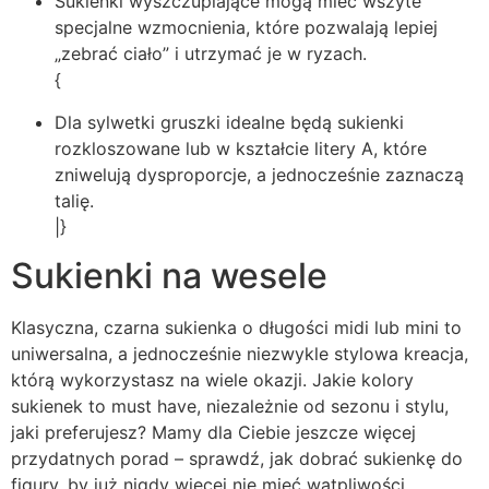
Sukienki wyszczuplające mogą mieć wszyte
specjalne wzmocnienia, które pozwalają lepiej
„zebrać ciało” i utrzymać je w ryzach.
{
Dla sylwetki gruszki idealne będą sukienki
rozkloszowane lub w kształcie litery A, które
zniwelują dysproporcje, a jednocześnie zaznaczą
talię.
|}
Sukienki na wesele
Klasyczna, czarna sukienka o długości midi lub mini to
uniwersalna, a jednocześnie niezwykle stylowa kreacja,
którą wykorzystasz na wiele okazji. Jakie kolory
sukienek to must have, niezależnie od sezonu i stylu,
jaki preferujesz? Mamy dla Ciebie jeszcze więcej
przydatnych porad – sprawdź, jak dobrać sukienkę do
figury, by już nigdy więcej nie mieć wątpliwości.