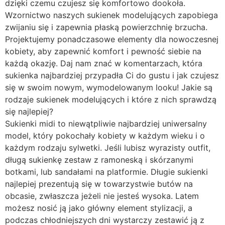
dzięki czemu czujesz się komfortowo dookoła.
Wzornictwo naszych sukienek modelujących zapobiega
zwijaniu się i zapewnia płaską powierzchnię brzucha.
Projektujemy ponadczasowe elementy dla nowoczesnej
kobiety, aby zapewnić komfort i pewność siebie na
każdą okazję. Daj nam znać w komentarzach, która
sukienka najbardziej przypadła Ci do gustu i jak czujesz
się w swoim nowym, wymodelowanym looku! Jakie są
rodzaje sukienek modelujących i które z nich sprawdzą
się najlepiej?
Sukienki midi to niewątpliwie najbardziej uniwersalny
model, który pokochały kobiety w każdym wieku i o
każdym rodzaju sylwetki. Jeśli lubisz wyrazisty outfit,
długą sukienkę zestaw z ramoneską i skórzanymi
botkami, lub sandałami na platformie. Długie sukienki
najlepiej prezentują się w towarzystwie butów na
obcasie, zwłaszcza jeżeli nie jesteś wysoka. Latem
możesz nosić ją jako główny element stylizacji, a
podczas chłodniejszych dni wystarczy zestawić ją z