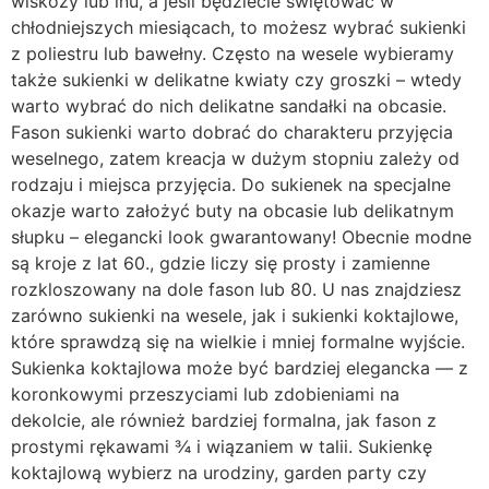
wiskozy lub lnu, a jeśli będziecie świętować w
chłodniejszych miesiącach, to możesz wybrać sukienki
z poliestru lub bawełny. Często na wesele wybieramy
także sukienki w delikatne kwiaty czy groszki – wtedy
warto wybrać do nich delikatne sandałki na obcasie.
Fason sukienki warto dobrać do charakteru przyjęcia
weselnego, zatem kreacja w dużym stopniu zależy od
rodzaju i miejsca przyjęcia. Do sukienek na specjalne
okazje warto założyć buty na obcasie lub delikatnym
słupku – elegancki look gwarantowany! Obecnie modne
są kroje z lat 60., gdzie liczy się prosty i zamienne
rozkloszowany na dole fason lub 80. U nas znajdziesz
zarówno sukienki na wesele, jak i sukienki koktajlowe,
które sprawdzą się na wielkie i mniej formalne wyjście.
Sukienka koktajlowa może być bardziej elegancka — z
koronkowymi przeszyciami lub zdobieniami na
dekolcie, ale również bardziej formalna, jak fason z
prostymi rękawami ¾ i wiązaniem w talii. Sukienkę
koktajlową wybierz na urodziny, garden party czy