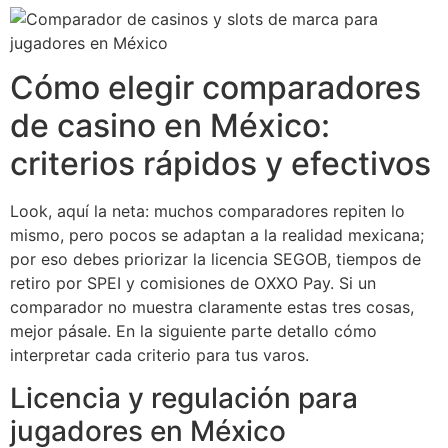
Cómo elegir comparadores
de casino en México:
criterios rápidos y efectivos
Look, aquí la neta: muchos comparadores repiten lo
mismo, pero pocos se adaptan a la realidad mexicana;
por eso debes priorizar la licencia SEGOB, tiempos de
retiro por SPEI y comisiones de OXXO Pay. Si un
comparador no muestra claramente estas tres cosas,
mejor pásale. En la siguiente parte detallo cómo
interpretar cada criterio para tus varos.
Licencia y regulación para
jugadores en México