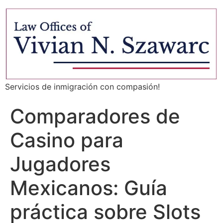
Servicios de inmigración con compasión!
Comparadores de
Casino para
Jugadores
Mexicanos: Guía
práctica sobre Slots