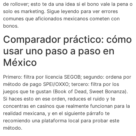
de rollover; esto te da una idea si el bono vale la pena o
solo es marketing. Sigue leyendo para ver errores
comunes que aficionados mexicanos cometen con
bonos.
Comparador práctico: cómo
usar uno paso a paso en
México
Primero: filtra por licencia SEGOB; segundo: ordena por
método de pago SPEI/OXXO; tercero: filtra por los
juegos que te gustan (Book of Dead, Sweet Bonanza).
Si haces esto en ese orden, reduces el ruido y te
concentras en casinos que realmente funcionan para la
realidad mexicana, y en el siguiente párrafo te
recomiendo una plataforma local para probar este
método.