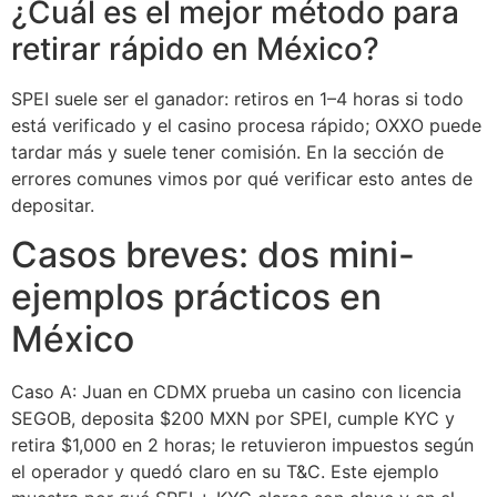
¿Cuál es el mejor método para
retirar rápido en México?
SPEI suele ser el ganador: retiros en 1–4 horas si todo
está verificado y el casino procesa rápido; OXXO puede
tardar más y suele tener comisión. En la sección de
errores comunes vimos por qué verificar esto antes de
depositar.
Casos breves: dos mini-
ejemplos prácticos en
México
Caso A: Juan en CDMX prueba un casino con licencia
SEGOB, deposita $200 MXN por SPEI, cumple KYC y
retira $1,000 en 2 horas; le retuvieron impuestos según
el operador y quedó claro en su T&C. Este ejemplo