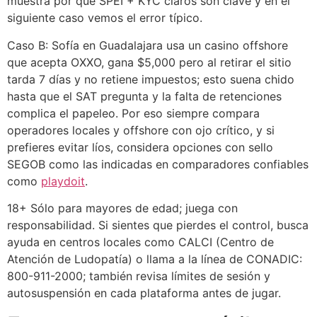
muestra por qué SPEI + KYC claros son clave y en el
siguiente caso vemos el error típico.
Caso B: Sofía en Guadalajara usa un casino offshore
que acepta OXXO, gana $5,000 pero al retirar el sitio
tarda 7 días y no retiene impuestos; esto suena chido
hasta que el SAT pregunta y la falta de retenciones
complica el papeleo. Por eso siempre compara
operadores locales y offshore con ojo crítico, y si
prefieres evitar líos, considera opciones con sello
SEGOB como las indicadas en comparadores confiables
como
playdoit
.
18+ Sólo para mayores de edad; juega con
responsabilidad. Si sientes que pierdes el control, busca
ayuda en centros locales como CALCI (Centro de
Atención de Ludopatía) o llama a la línea de CONADIC:
800-911-2000; también revisa límites de sesión y
autosuspensión en cada plataforma antes de jugar.