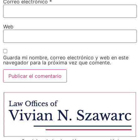
Correo electrónico
*
Web
Guarda mi nombre, correo electrónico y web en este
navegador para la próxima vez que comente.