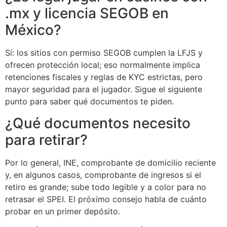
.mx y licencia SEGOB en
México?
Sí: los sitios con permiso SEGOB cumplen la LFJS y
ofrecen protección local; eso normalmente implica
retenciones fiscales y reglas de KYC estrictas, pero
mayor seguridad para el jugador. Sigue el siguiente
punto para saber qué documentos te piden.
¿Qué documentos necesito
para retirar?
Por lo general, INE, comprobante de domicilio reciente
y, en algunos casos, comprobante de ingresos si el
retiro es grande; sube todo legible y a color para no
retrasar el SPEI. El próximo consejo habla de cuánto
probar en un primer depósito.