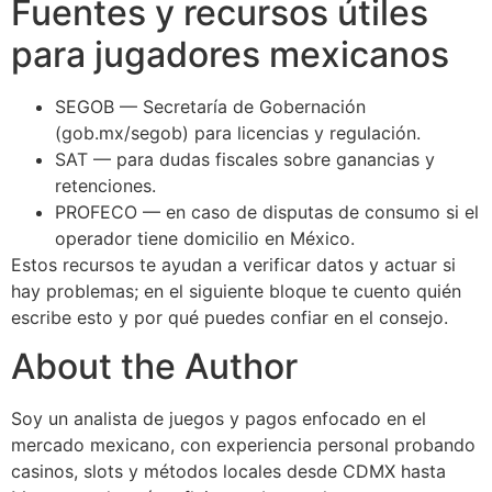
Fuentes y recursos útiles
para jugadores mexicanos
SEGOB — Secretaría de Gobernación
(gob.mx/segob) para licencias y regulación.
SAT — para dudas fiscales sobre ganancias y
retenciones.
PROFECO — en caso de disputas de consumo si el
operador tiene domicilio en México.
Estos recursos te ayudan a verificar datos y actuar si
hay problemas; en el siguiente bloque te cuento quién
escribe esto y por qué puedes confiar en el consejo.
About the Author
Soy un analista de juegos y pagos enfocado en el
mercado mexicano, con experiencia personal probando
casinos, slots y métodos locales desde CDMX hasta