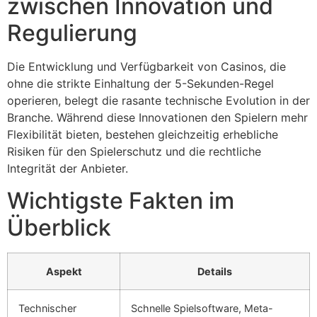
zwischen Innovation und
Regulierung
Die Entwicklung und Verfügbarkeit von Casinos, die
ohne die strikte Einhaltung der 5-Sekunden-Regel
operieren, belegt die rasante technische Evolution in der
Branche. Während diese Innovationen den Spielern mehr
Flexibilität bieten, bestehen gleichzeitig erhebliche
Risiken für den Spielerschutz und die rechtliche
Integrität der Anbieter.
Wichtigste Fakten im
Überblick
Aspekt
Details
Technischer
Schnelle Spielsoftware, Meta-