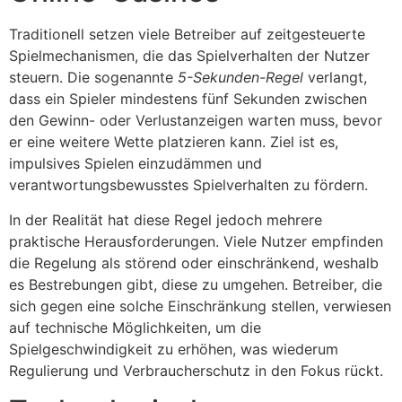
Traditionell setzen viele Betreiber auf zeitgesteuerte
Spielmechanismen, die das Spielverhalten der Nutzer
steuern. Die sogenannte
5-Sekunden-Regel
verlangt,
dass ein Spieler mindestens fünf Sekunden zwischen
den Gewinn- oder Verlustanzeigen warten muss, bevor
er eine weitere Wette platzieren kann. Ziel ist es,
impulsives Spielen einzudämmen und
verantwortungsbewusstes Spielverhalten zu fördern.
In der Realität hat diese Regel jedoch mehrere
praktische Herausforderungen. Viele Nutzer empfinden
die Regelung als störend oder einschränkend, weshalb
es Bestrebungen gibt, diese zu umgehen. Betreiber, die
sich gegen eine solche Einschränkung stellen, verwiesen
auf technische Möglichkeiten, um die
Spielgeschwindigkeit zu erhöhen, was wiederum
Regulierung und Verbraucherschutz in den Fokus rückt.