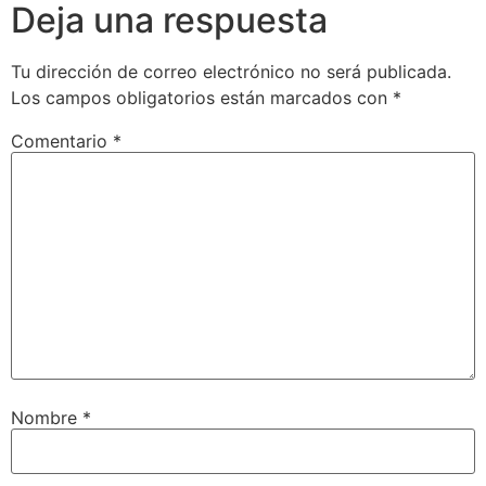
Deja una respuesta
Tu dirección de correo electrónico no será publicada.
Los campos obligatorios están marcados con
*
Comentario
*
Nombre
*