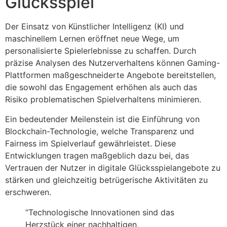
Glücksspiel
Der Einsatz von Künstlicher Intelligenz (KI) und
maschinellem Lernen eröffnet neue Wege, um
personalisierte Spielerlebnisse zu schaffen. Durch
präzise Analysen des Nutzerverhaltens können Gaming-
Plattformen maßgeschneiderte Angebote bereitstellen,
die sowohl das Engagement erhöhen als auch das
Risiko problematischen Spielverhaltens minimieren.
Ein bedeutender Meilenstein ist die Einführung von
Blockchain-Technologie, welche Transparenz und
Fairness im Spielverlauf gewährleistet. Diese
Entwicklungen tragen maßgeblich dazu bei, das
Vertrauen der Nutzer in digitale Glücksspielangebote zu
stärken und gleichzeitig betrügerische Aktivitäten zu
erschweren.
“Technologische Innovationen sind das
Herzstück einer nachhaltigen,