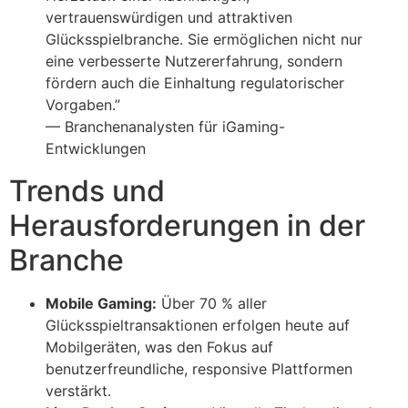
vertrauenswürdigen und attraktiven
Glücksspielbranche. Sie ermöglichen nicht nur
eine verbesserte Nutzererfahrung, sondern
fördern auch die Einhaltung regulatorischer
Vorgaben.”
— Branchenanalysten für iGaming-
Entwicklungen
Trends und
Herausforderungen in der
Branche
Mobile Gaming:
Über 70 % aller
Glücksspieltransaktionen erfolgen heute auf
Mobilgeräten, was den Fokus auf
benutzerfreundliche, responsive Plattformen
verstärkt.