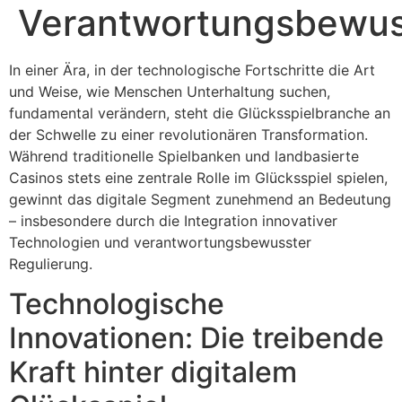
Verantwortungsbewus
In einer Ära, in der technologische Fortschritte die Art
und Weise, wie Menschen Unterhaltung suchen,
fundamental verändern, steht die Glücksspielbranche an
der Schwelle zu einer revolutionären Transformation.
Während traditionelle Spielbanken und landbasierte
Casinos stets eine zentrale Rolle im Glücksspiel spielen,
gewinnt das digitale Segment zunehmend an Bedeutung
– insbesondere durch die Integration innovativer
Technologien und verantwortungsbewusster
Regulierung.
Technologische
Innovationen: Die treibende
Kraft hinter digitalem