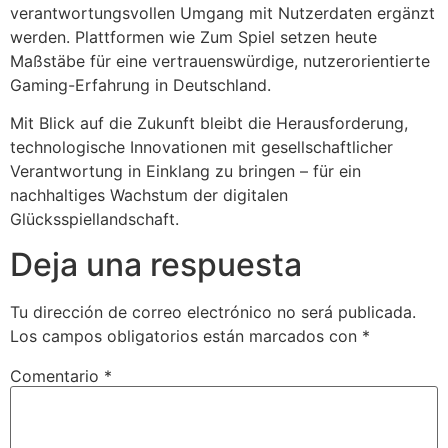
verantwortungsvollen Umgang mit Nutzerdaten ergänzt
werden. Plattformen wie Zum Spiel setzen heute
Maßstäbe für eine vertrauenswürdige, nutzerorientierte
Gaming-Erfahrung in Deutschland.
Mit Blick auf die Zukunft bleibt die Herausforderung,
technologische Innovationen mit gesellschaftlicher
Verantwortung in Einklang zu bringen – für ein
nachhaltiges Wachstum der digitalen
Glücksspiellandschaft.
Deja una respuesta
Tu dirección de correo electrónico no será publicada.
Los campos obligatorios están marcados con
*
Comentario
*