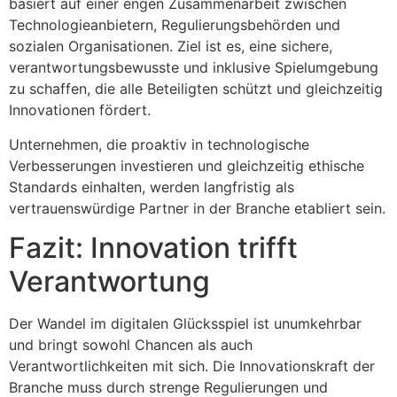
basiert auf einer engen Zusammenarbeit zwischen
Technologieanbietern, Regulierungsbehörden und
sozialen Organisationen. Ziel ist es, eine sichere,
verantwortungsbewusste und inklusive Spielumgebung
zu schaffen, die alle Beteiligten schützt und gleichzeitig
Innovationen fördert.
Unternehmen, die proaktiv in technologische
Verbesserungen investieren und gleichzeitig ethische
Standards einhalten, werden langfristig als
vertrauenswürdige Partner in der Branche etabliert sein.
Fazit: Innovation trifft
Verantwortung
Der Wandel im digitalen Glücksspiel ist unumkehrbar
und bringt sowohl Chancen als auch
Verantwortlichkeiten mit sich. Die Innovationskraft der
Branche muss durch strenge Regulierungen und