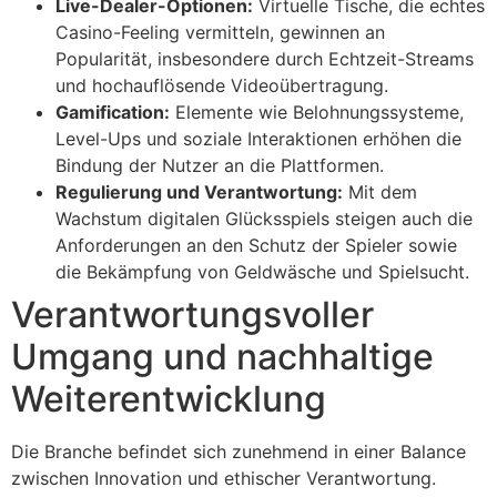
Live-Dealer-Optionen:
Virtuelle Tische, die echtes
Casino-Feeling vermitteln, gewinnen an
Popularität, insbesondere durch Echtzeit-Streams
und hochauflösende Videoübertragung.
Gamification:
Elemente wie Belohnungssysteme,
Level-Ups und soziale Interaktionen erhöhen die
Bindung der Nutzer an die Plattformen.
Regulierung und Verantwortung:
Mit dem
Wachstum digitalen Glücksspiels steigen auch die
Anforderungen an den Schutz der Spieler sowie
die Bekämpfung von Geldwäsche und Spielsucht.
Verantwortungsvoller
Umgang und nachhaltige
Weiterentwicklung
Die Branche befindet sich zunehmend in einer Balance
zwischen Innovation und ethischer Verantwortung.