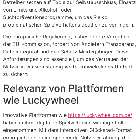
Betreiber setzen auf Tools zur Selbstausschluss, Einsatz
von Limits und Alkohol- oder
Suchtpräventionsprogramme, um das Risiko
problematischen Spielverhaltens deutlich zu verringern.
Die europäische Regulierung, insbesondere Vorgaben
der EU-Kommission, fordert von Anbietern Transparenz,
Datenintegrität und den Schutz Minderjähriger. Diese
Anforderungen sind essenziell, um das Vertrauen der
Nutzer in ein sich ständig weiterentwickelndes Umfeld
zu sichern.
Relevanz von Plattformen
wie Luckywheel
Innovative Plattformen wie
https://luckywheel.com.de/
haben in ihrer digitalen Spielwelt eine wichtige Rolle
eingenommen. Mit dem interaktiven Glücksrad-Format
ermöglichen sie eine spannende Nutzererfahrung, die