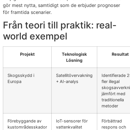
gör mest nytta, samtidigt som de erbjuder prognoser
för framtida scenarier.
Från teori till praktik: real-
world exempel
Projekt
Teknologisk
Resultat
Lösning
Skogsskydd i
Satellitövervakning
Identifierade 
Europa
+ AI-analys
fler illegal
skogsavverkni
jämfört med
traditionella
metoder
Förebyggande av
IoT-sensorer för
Förbättrad
kustområdesskador
vattenkvalitet
respons och