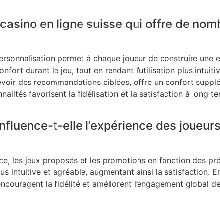
 casino en ligne suisse qui offre de no
ersonnalisation permet à chaque joueur de construire une 
ort durant le jeu, tout en rendant l’utilisation plus intuitive
evoir des recommandations ciblées, offre un confort supp
lités favorisent la fidélisation et la satisfaction à long te
nfluence-t-elle l’expérience des joueur
face, les jeux proposés et les promotions en fonction des
lus intuitive et agréable, augmentant ainsi la satisfaction.
encouragent la fidélité et améliorent l’engagement global des