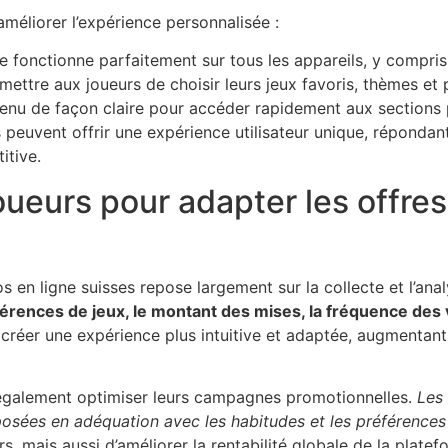
éliorer l’expérience personnalisée :
ace fonctionne parfaitement sur tous les appareils, y compri
mettre aux joueurs de choisir leurs jeux favoris, thèmes et 
tenu de façon claire pour accéder rapidement aux sections p
 peuvent offrir une expérience utilisateur unique, répondant
itive.
joueurs pour adapter les offre
s en ligne suisses repose largement sur la collecte et l’anal
éférences de jeux, le montant des mises, la fréquence de
éer une expérience plus intuitive et adaptée, augmentant ain
t également optimiser leurs campagnes promotionnelles.
Les
posées en adéquation avec les habitudes et les préférences 
, mais aussi d’améliorer la rentabilité globale de la platef