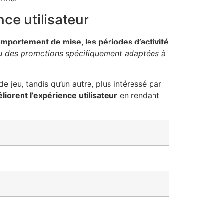
nce utilisateur
omportement de mise, les périodes d’activité
ou des promotions spécifiquement adaptées à
e jeu, tandis qu’un autre, plus intéressé par
orent l’expérience utilisateur
en rendant