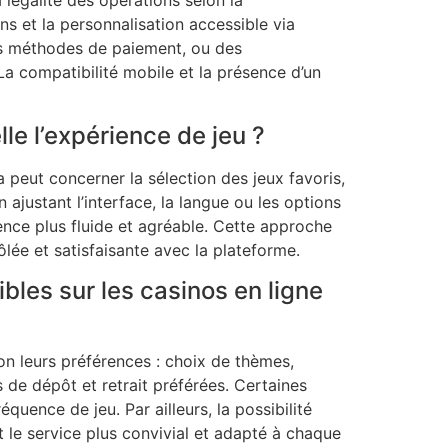
a légalité des opérations selon la
ons et la personnalisation accessible via
les méthodes de paiement, ou des
La compatibilité mobile et la présence d’un
le l’expérience de jeu ?
 peut concerner la sélection des jeux favoris,
 ajustant l’interface, la langue ou les options
ence plus fluide et agréable. Cette approche
lée et satisfaisante avec la plateforme.
bles sur les casinos en ligne
on leurs préférences : choix de thèmes,
 de dépôt et retrait préférées. Certaines
uence de jeu. Par ailleurs, la possibilité
nt le service plus convivial et adapté à chaque