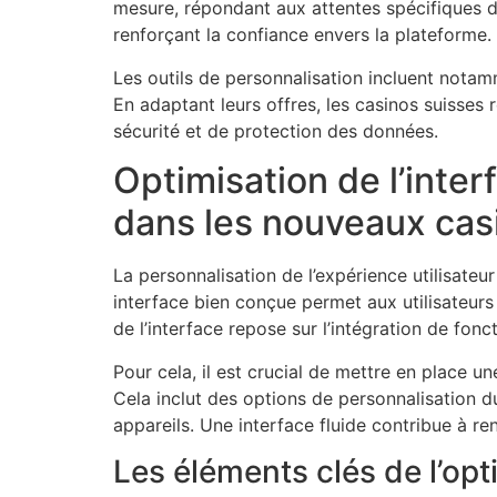
mesure, répondant aux attentes spécifiques de
renforçant la confiance envers la plateforme.
Les outils de personnalisation incluent notamm
En adaptant leurs offres, les casinos suisses 
sécurité et de protection des données.
Optimisation de l’inte
dans les nouveaux cas
La personnalisation de l’expérience utilisateur
interface bien conçue permet aux utilisateurs
de l’interface repose sur l’intégration de fon
Pour cela, il est crucial de mettre en place u
Cela inclut des options de personnalisation du
appareils. Une interface fluide contribue à r
Les éléments clés de l’opti