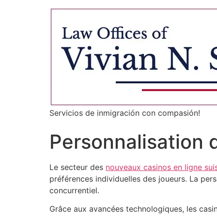
Servicios de inmigración con compasión!
Personnalisation 
Le secteur des
nouveaux casinos en ligne sui
préférences individuelles des joueurs. La perso
concurrentiel.
Grâce aux avancées technologiques, les casin