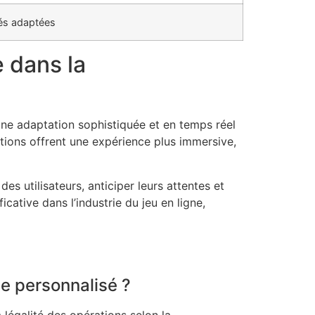
tés adaptées
e dans la
 une adaptation sophistiquée et en temps réel
ations offrent une expérience plus immersive,
 utilisateurs, anticiper leurs attentes et
cative dans l’industrie du jeu en ligne,
se personnalisé ?