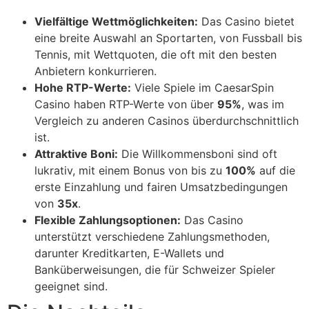
Vielfältige Wettmöglichkeiten:
Das Casino bietet
eine breite Auswahl an Sportarten, von Fussball bis
Tennis, mit Wettquoten, die oft mit den besten
Anbietern konkurrieren.
Hohe RTP-Werte:
Viele Spiele im CaesarSpin
Casino haben RTP-Werte von über
95%
, was im
Vergleich zu anderen Casinos überdurchschnittlich
ist.
Attraktive Boni:
Die Willkommensboni sind oft
lukrativ, mit einem Bonus von bis zu
100%
auf die
erste Einzahlung und fairen Umsatzbedingungen
von
35x
.
Flexible Zahlungsoptionen:
Das Casino
unterstützt verschiedene Zahlungsmethoden,
darunter Kreditkarten, E-Wallets und
Banküberweisungen, die für Schweizer Spieler
geeignet sind.