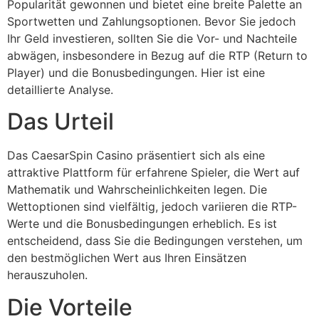
Popularität gewonnen und bietet eine breite Palette an
Sportwetten und Zahlungsoptionen. Bevor Sie jedoch
Ihr Geld investieren, sollten Sie die Vor- und Nachteile
abwägen, insbesondere in Bezug auf die RTP (Return to
Player) und die Bonusbedingungen. Hier ist eine
detaillierte Analyse.
Das Urteil
Das CaesarSpin Casino präsentiert sich als eine
attraktive Plattform für erfahrene Spieler, die Wert auf
Mathematik und Wahrscheinlichkeiten legen. Die
Wettoptionen sind vielfältig, jedoch variieren die RTP-
Werte und die Bonusbedingungen erheblich. Es ist
entscheidend, dass Sie die Bedingungen verstehen, um
den bestmöglichen Wert aus Ihren Einsätzen
herauszuholen.
Die Vorteile