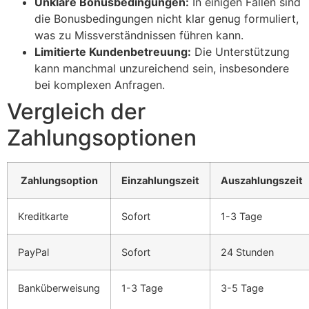
Unklare Bonusbedingungen:
In einigen Fällen sind
die Bonusbedingungen nicht klar genug formuliert,
was zu Missverständnissen führen kann.
Limitierte Kundenbetreuung:
Die Unterstützung
kann manchmal unzureichend sein, insbesondere
bei komplexen Anfragen.
Vergleich der
Zahlungsoptionen
Zahlungsoption
Einzahlungszeit
Auszahlungszeit
Kreditkarte
Sofort
1-3 Tage
PayPal
Sofort
24 Stunden
Banküberweisung
1-3 Tage
3-5 Tage