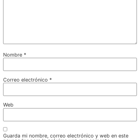
Nombre
*
Correo electrónico
*
Web
Guarda mi nombre, correo electrónico y web en este